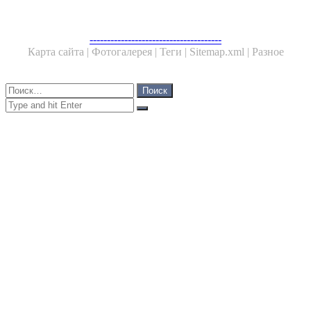
ЧИТАЕМОЕ
--------------------------------------
Карта сайта |
Фотогалерея |
Теги |
Sitemap.xml |
Разное
Close
Найти:
Close
Search
for